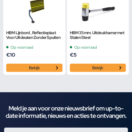
HBM Lijnbord , Reflectieplaat
HBM 35 mm. Uitdeukhamer met
Voor Uitdeuken Zonder Spuiten
Stalen Steel
Op voorraad
Op voorraad
€
10
€
5
Bekijk
Bekijk
Meld je aan voor onze nieuwsbrief om up-to-
date informatie, nieuws en acties te ontvangen.