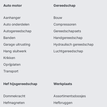
Auto motor
Gereedschap
Aanhanger
Bouw
Auto onderdelen
Compressoren
Autogereedschap
Gereedschapsets
Banden
Handgereedschap
Garage uitrusting
Hydraulisch gereedschap
Hang sluitwerk
Luchtgereedschap
Krikken
Oprijplaten
Transport
Hef hijsgereedschap
Werkplaats
Dommekracht
Assortimentsdoosjes
Hefmagneten
Hefbruggen