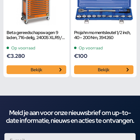
Beta gereedschapswagen 9
Projahn momentsleutel 1/2 inch,
laden, 716-delig, 2400S XLR9/E-
40 – 200 Nm, 394260
XXL, rood
Op voorraad
Op voorraad
€
3.280
€
100
Bekijk
Bekijk
Meld je aan voor onze nieuwsbrief om up-to-
date informatie, nieuws en acties te ontvangen.