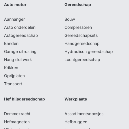
Auto motor
Gereedschap
Aanhanger
Bouw
Auto onderdelen
Compressoren
Autogereedschap
Gereedschapsets
Banden
Handgereedschap
Garage uitrusting
Hydraulisch gereedschap
Hang sluitwerk
Luchtgereedschap
Krikken
Oprijplaten
Transport
Hef hijsgereedschap
Werkplaats
Dommekracht
Assortimentsdoosjes
Hefmagneten
Hefbruggen