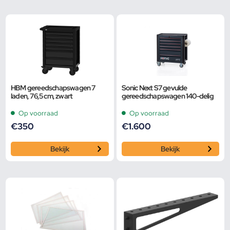
HBM gereedschapswagen 7
Sonic Next S7 gevulde
laden, 76,5 cm, zwart
gereedschapswagen 140-delig
Op voorraad
Op voorraad
€
350
€
1.600
Bekijk
Bekijk