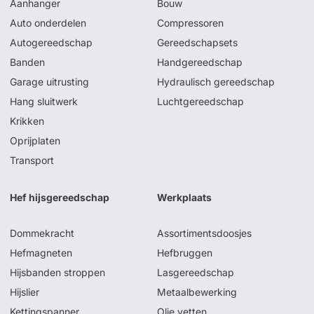
Aanhanger
Bouw
Auto onderdelen
Compressoren
Autogereedschap
Gereedschapsets
Banden
Handgereedschap
Garage uitrusting
Hydraulisch gereedschap
Hang sluitwerk
Luchtgereedschap
Krikken
Oprijplaten
Transport
Hef hijsgereedschap
Werkplaats
Dommekracht
Assortimentsdoosjes
Hefmagneten
Hefbruggen
Hijsbanden stroppen
Lasgereedschap
Hijslier
Metaalbewerking
Kettingspanner
Olie vetten