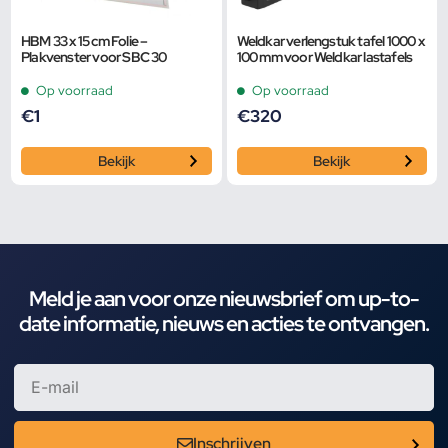
HBM 33 x 15 cm Folie –
Weldkar verlengstuk tafel 1000 x
Plakvenster voor SBC 30
100 mm voor Weldkar lastafels
Op voorraad
Op voorraad
€
1
€
320
Bekijk
Bekijk
Meld je aan voor onze nieuwsbrief om up-to-
date informatie, nieuws en acties te ontvangen.
Inschrijven