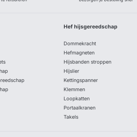
p
Hef hijsgereedschap
Dommekracht
Hefmagneten
ets
Hijsbanden stroppen
hap
Hijslier
ereedschap
Kettingspanner
chap
Klemmen
Loopkatten
Portaalkranen
Takels