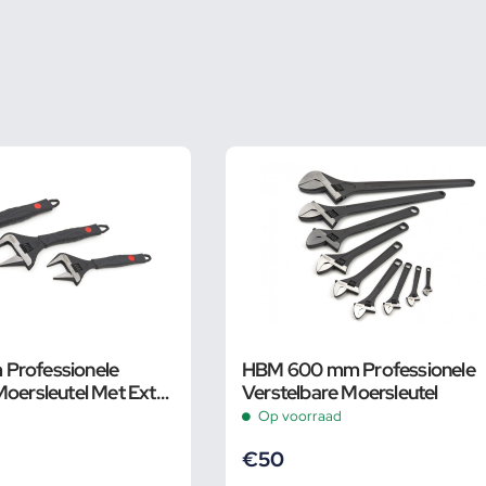
Professionele
HBM 600 mm Professionele
Moersleutel Met Extra
Verstelbare Moersleutel
 en Extra Smalle Bek
Op voorraad
€
50