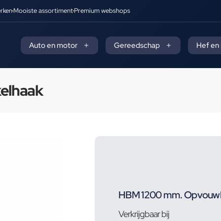
rken
Mooiste assortiment
Premium webshops
Auto en motor
Gereedschap
Hef en
elhaak
HBM 1200 mm. Opvouwba
Verkrijgbaar bij