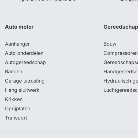
Auto motor
Gereedscha
Aanhanger
Bouw
Auto onderdelen
Compressoren
Autogereedschap
Gereedschaps
Banden
Handgereedsc
Garage uitrusting
Hydraulisch g
Hang sluitwerk
Luchtgereeds
Krikken
Oprijplaten
Transport