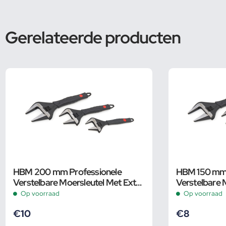
Gerelateerde producten
HBM 200 mm Professionele
HBM 150 mm 
Verstelbare Moersleutel Met Extra
Verstelbare 
Groot Bereik en Extra Smalle Bek
Groot Bereik
Op voorraad
Op voorraad
€
10
€
8