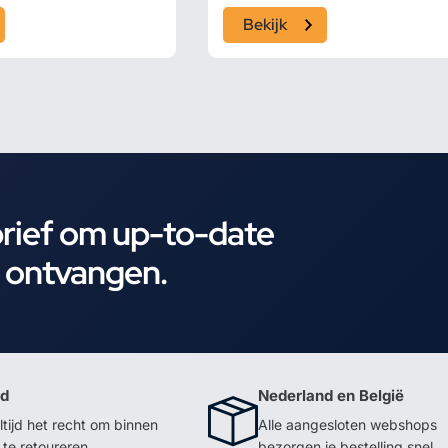
Bekijk
brief om up-to-date
e ontvangen.
id
Nederland en België
ltijd het recht om binnen
Alle aangesloten webshops
te retoureren
bezorgen je bestelling snel