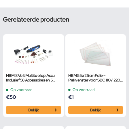
Gerelateerde producten
HBM 8 Volt Multitool op Accu
HBM 55 x 25 cm Folie –
Inclusief 58 Accessoires en 5
Plakvenster voor SBC 110 / 220 /
Snelheden
350 / 500
Op voorraad
Op voorraad
€
50
€
1
Bekijk
Bekijk