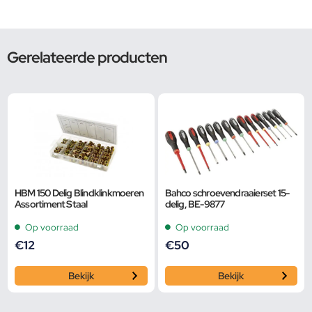
Gerelateerde producten
HBM 150 Delig Blindklinkmoeren
Bahco schroevendraaierset 15-
Assortiment Staal
delig, BE-9877
Op voorraad
Op voorraad
€
12
€
50
Bekijk
Bekijk