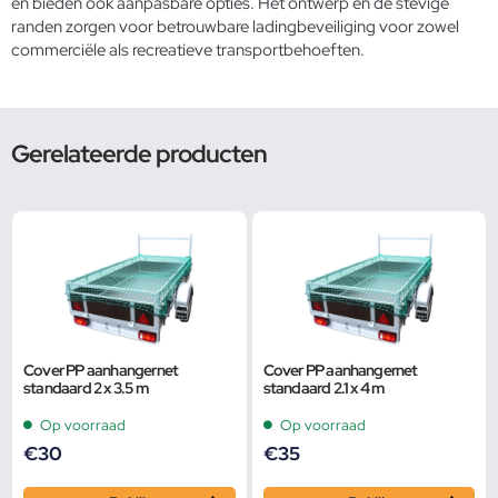
en bieden ook aanpasbare opties. Het ontwerp en de stevige
randen zorgen voor betrouwbare ladingbeveiliging voor zowel
commerciële als recreatieve transportbehoeften.
Gerelateerde producten
Cover PP aanhangernet
Cover PP aanhangernet
standaard 2 x 3.5 m
standaard 2.1 x 4 m
Op voorraad
Op voorraad
€
30
€
35