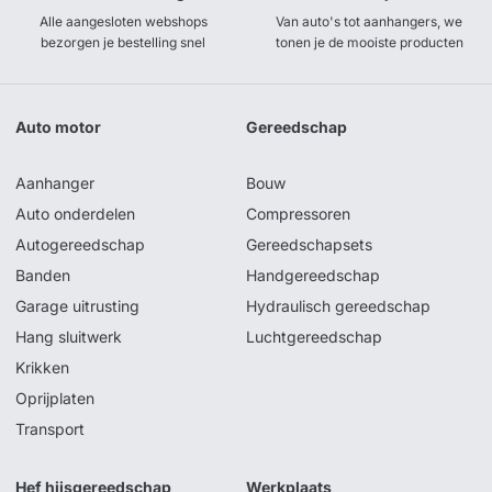
Alle aangesloten webshops
Van auto's tot aanhangers, we
bezorgen je bestelling snel
tonen je de mooiste producten
Auto motor
Gereedschap
Aanhanger
Bouw
Auto onderdelen
Compressoren
Autogereedschap
Gereedschapsets
Banden
Handgereedschap
Garage uitrusting
Hydraulisch gereedschap
Hang sluitwerk
Luchtgereedschap
Krikken
Oprijplaten
Transport
Hef hijsgereedschap
Werkplaats