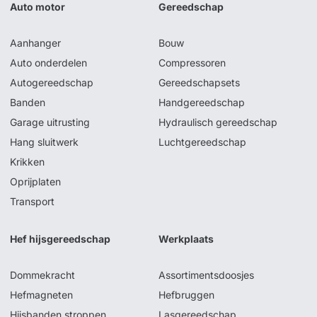
Auto motor
Gereedschap
Aanhanger
Bouw
Auto onderdelen
Compressoren
Autogereedschap
Gereedschapsets
Banden
Handgereedschap
Garage uitrusting
Hydraulisch gereedschap
Hang sluitwerk
Luchtgereedschap
Krikken
Oprijplaten
Transport
Hef hijsgereedschap
Werkplaats
Dommekracht
Assortimentsdoosjes
Hefmagneten
Hefbruggen
Hijsbanden stroppen
Lasgereedschap