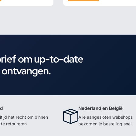
brief om up-to-date
e ontvangen.
id
Nederland en België
ltijd het recht om binnen
Alle aangesloten webshops
te retoureren
bezorgen je bestelling snel