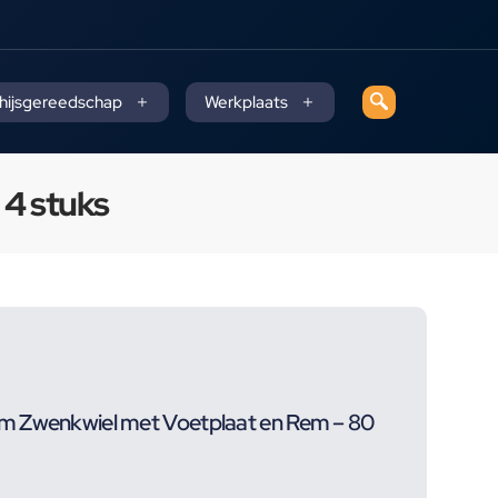
 hijsgereedschap
Werkplaats
4 stuks
m Zwenkwiel met Voetplaat en Rem – 80