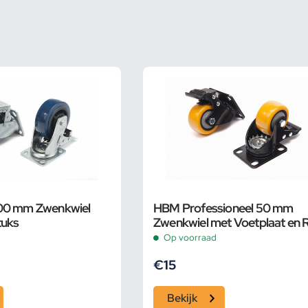
00 mm Zwenkwiel
HBM Professioneel 50 mm
tuks
Zwenkwiel met Voetplaat en
– 50 KG 4 stuks
Op voorraad
€
15
Bekijk