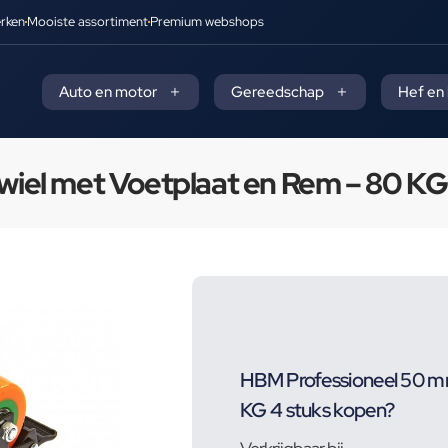
rken
Mooiste assortiment
Premium webshops
Auto en motor
Gereedschap
Hef en
el met Voetplaat en Rem – 80 KG 
HBM Professioneel 50 m
KG 4 stuks kopen?