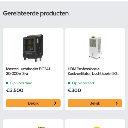
Gerelateerde producten
Master Luchtkoeler BC341
HBM Professionele
30.000 m3-u
Koelventilator, Luchtkoeler 50m2
– 4.000 m3/u
Op voorraad
Op voorraad
€
3.500
€
300
Bekijk
Bekijk