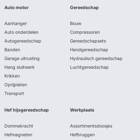
Auto motor
Gereedschap
Aanhanger
Bouw
Auto onderdelen
Compressoren
Autogereedschap
Gereedschapsets
Banden
Handgereedschap
Garage uitrusting
Hydraulisch gereedschap
Hang sluitwerk
Luchtgereedschap
Krikken
Oprijplaten
Transport
Hef hijsgereedschap
Werkplaats
Dommekracht
Assortimentsdoosjes
Hefmagneten
Hefbruggen