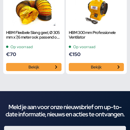
HBM Flexibele Slang geel, Ø 305
HBM 300 mm Professionele
mm x 7,6 meter ook passend op
Ventilator
MASTER
Op voorraad
Op voorraad
€
70
€
150
Bekijk
Bekijk
Meld je aan voor onze nieuwsbrief om up-to-
date informatie, nieuws en acties te ontvangen.