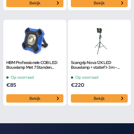
Bekijk
Bekijk
HBM Professionele COB LED
Scangrip Nova 12K LED
Bouwlamp Met 7 Standen
Bouwlamp + statief 1-3 m –
Dimbaar van 800 tot 5000
Dimbaar – 10000Lm
Lumen
Op voorraad
Op voorraad
€
85
€
220
Bekijk
Bekijk