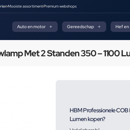
rken
Mooiste assortiment
Premium webshops
Auto en motor
Gereedschap
Hef en
lamp Met 2 Standen 350 – 1100 
HBM Professionele COB 
Lumen kopen?