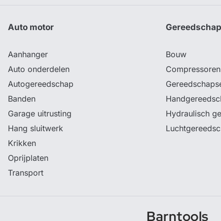
Auto motor
Gereedscha
Aanhanger
Bouw
Auto onderdelen
Compressoren
Autogereedschap
Gereedschaps
Banden
Handgereedsc
Garage uitrusting
Hydraulisch g
Hang sluitwerk
Luchtgereeds
Krikken
Oprijplaten
Transport
Barntools