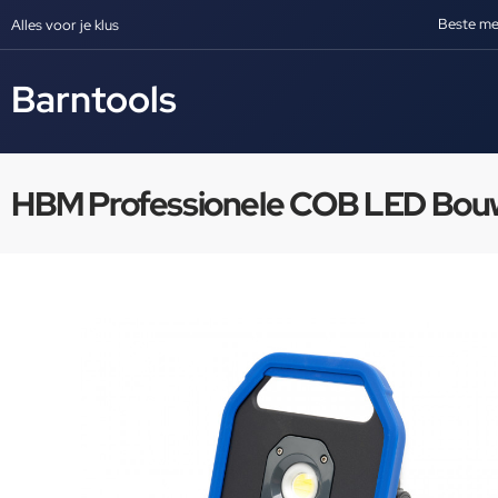
Beste me
Alles voor je klus
Barntools
HBM Professionele COB LED Bouw