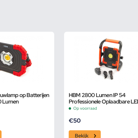
wlamp op Batterijen
HBM 2800 Lumen IP 54
80 Lumen
Professionele Oplaadbare L
Bouwlamp Met Powerbank
Op voorraad
Functie
€
50
Bekijk