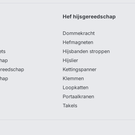
p
Hef hijsgereedschap
Dommekracht
Hefmagneten
ets
Hijsbanden stroppen
hap
Hijslier
ereedschap
Kettingspanner
chap
Klemmen
Loopkatten
Portaalkranen
Takels