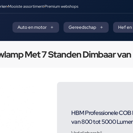
rken
Mooiste assortiment
Premium webshops
Auto en motor
Gereedschap
Hef en
wlamp Met 7 Standen Dimbaar van
HBM Professionele COB
van 800 tot 5000 Lume