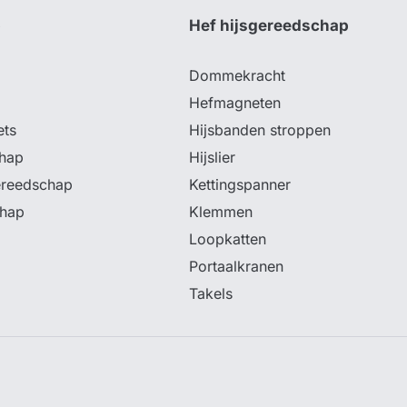
p
Hef hijsgereedschap
Dommekracht
Hefmagneten
ets
Hijsbanden stroppen
hap
Hijslier
ereedschap
Kettingspanner
chap
Klemmen
Loopkatten
Portaalkranen
Takels