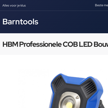
Beste me
Alles voor je klus
Barntools
HBM Professionele COB LED Bou