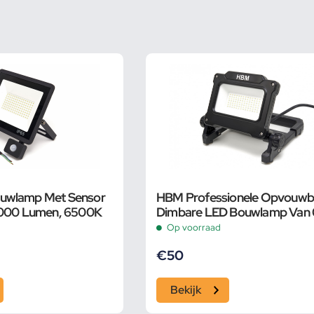
uwlamp Met Sensor
HBM Professionele Opvouwb
8000 Lumen, 6500K
Dimbare LED Bouwlamp Van 0
7000 Lumen
Op voorraad
€
50
Bekijk