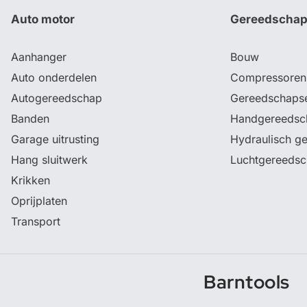
Auto motor
Gereedscha
Aanhanger
Bouw
Auto onderdelen
Compressoren
Autogereedschap
Gereedschaps
Banden
Handgereedsc
Garage uitrusting
Hydraulisch g
Hang sluitwerk
Luchtgereeds
Krikken
Oprijplaten
Transport
Barntools