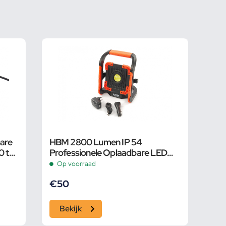
are
HBM 2800 Lumen IP 54
 tot
Professionele Oplaadbare LED
Bouwlamp Met Powerbank
Op voorraad
Functie
€
50
Bekijk