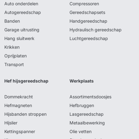
Auto onderdelen
Compressoren
Autogereedschap
Gereedschapsets
Banden
Handgereedschap
Garage uitrusting
Hydraulisch gereedschap
Hang sluitwerk
Luchtgereedschap
Krikken
Oprijplaten
Transport
Hef hijsgereedschap
Werkplaats
Dommekracht
Assortimentsdoosjes
Hefmagneten
Hefbruggen
Hijsbanden stroppen
Lasgereedschap
Hijslier
Metaalbewerking
Kettingspanner
Olie vetten