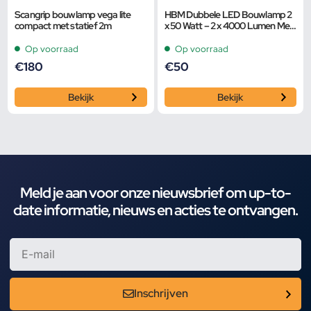
Scangrip bouwlamp vega lite
HBM Dubbele LED Bouwlamp 2
compact met statief 2m
x 50 Watt – 2 x 4000 Lumen Met
Statief
Op voorraad
Op voorraad
€
180
€
50
Bekijk
Bekijk
Meld je aan voor onze nieuwsbrief om up-to-
date informatie, nieuws en acties te ontvangen.
Inschrijven