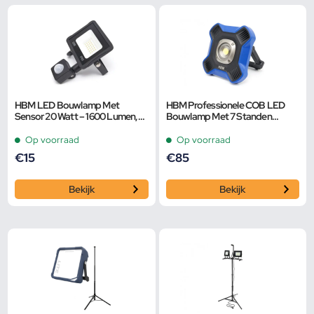
HBM LED Bouwlamp Met
HBM Professionele COB LED
Sensor 20 Watt – 1600 Lumen,
Bouwlamp Met 7 Standen
6500K
Dimbaar van 800 tot 5000
Lumen
Op voorraad
Op voorraad
€
15
€
85
Bekijk
Bekijk