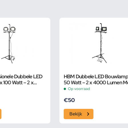
ionele Dubbele LED
HBM Dubbele LED Bouwlamp 
 100 Watt – 2 x
50 Watt – 2 x 4000 Lumen M
 Met Statief
Statief
Op voorraad
€
50
Bekijk