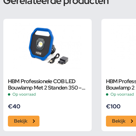
Gerelateerde producten
HBM Professionele COB LED
HBM Profess
Bouwlamp Met 2 Standen 350 –
Bouwlamp 2 x
1100 Lumen
10.000 Lumen
Op voorraad
Op voorraad
€
40
€
100
Bekijk
Bekijk