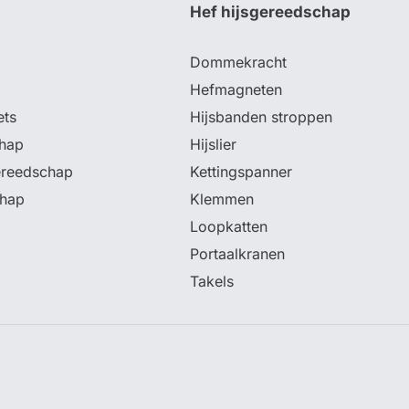
p
Hef hijsgereedschap
Dommekracht
Hefmagneten
ets
Hijsbanden stroppen
hap
Hijslier
ereedschap
Kettingspanner
chap
Klemmen
Loopkatten
Portaalkranen
Takels