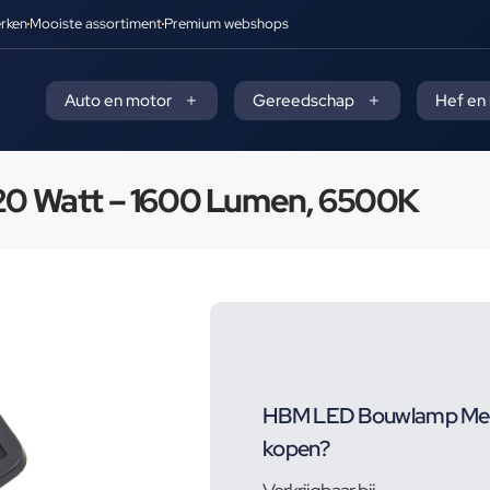
rken
Mooiste assortiment
Premium webshops
Auto en motor
Gereedschap
Hef en
0 Watt – 1600 Lumen, 6500K
HBM LED Bouwlamp Met 
kopen?