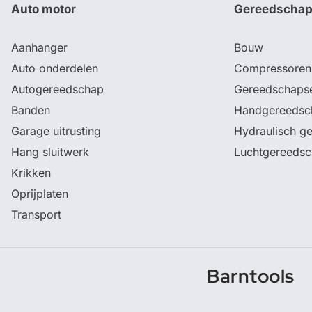
Auto motor
Gereedscha
Aanhanger
Bouw
Auto onderdelen
Compressoren
Autogereedschap
Gereedschaps
Banden
Handgereedsc
Garage uitrusting
Hydraulisch g
Hang sluitwerk
Luchtgereeds
Krikken
Oprijplaten
Transport
Barntools