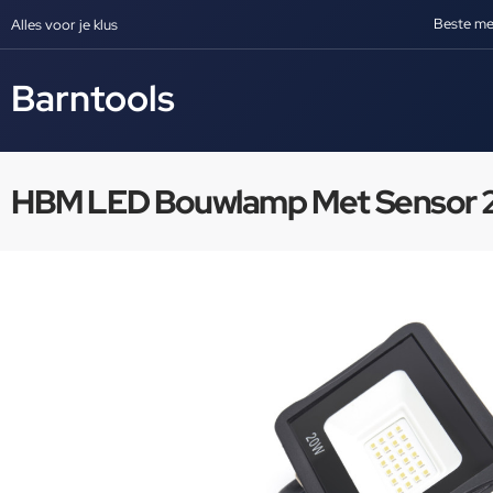
Beste me
Alles voor je klus
Barntools
HBM LED Bouwlamp Met Sensor 2