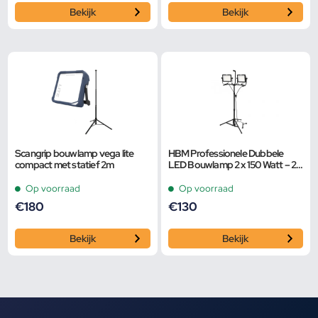
Bekijk
Bekijk
Scangrip bouwlamp vega lite
HBM Professionele Dubbele
compact met statief 2m
LED Bouwlamp 2 x 150 Watt – 2 x
15.000 Lumen Met Statief
Op voorraad
Op voorraad
€
180
€
130
Bekijk
Bekijk