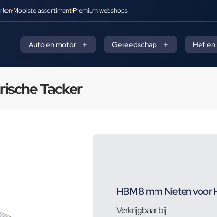
rken
Mooiste assortiment
Premium webshops
Auto en motor
Gereedschap
Hef en
rische Tacker
HBM 8 mm Nieten voor H
Verkrijgbaar bij