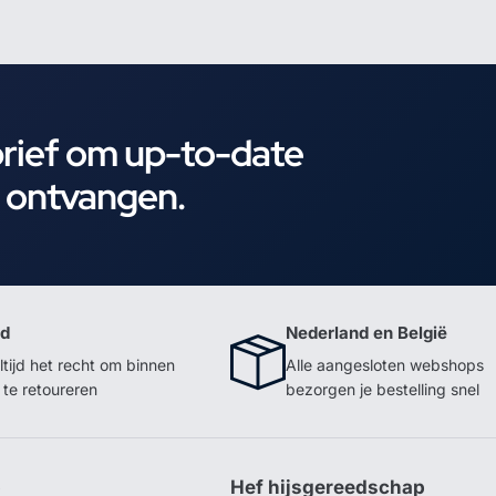
brief om up-to-date
e ontvangen.
id
Nederland en België
ltijd het recht om binnen
Alle aangesloten webshops
te retoureren
bezorgen je bestelling snel
p
Hef hijsgereedschap