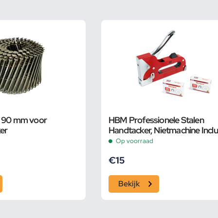
s 90 mm voor
HBM Professionele Stalen
ker
Handtacker, Nietmachine Inclu
1000 Nietjes
Op voorraad
€
15
Bekijk