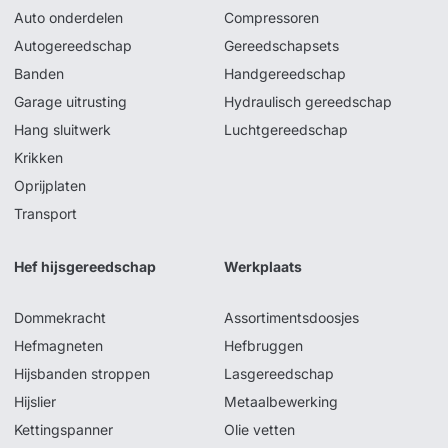
Auto onderdelen
Compressoren
Autogereedschap
Gereedschapsets
Banden
Handgereedschap
Garage uitrusting
Hydraulisch gereedschap
Hang sluitwerk
Luchtgereedschap
Krikken
Oprijplaten
Transport
Hef hijsgereedschap
Werkplaats
Dommekracht
Assortimentsdoosjes
Hefmagneten
Hefbruggen
Hijsbanden stroppen
Lasgereedschap
Hijslier
Metaalbewerking
Kettingspanner
Olie vetten