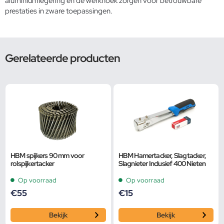
aluminiumlegering en de werkhoek zorgen voor betrouwbare
prestaties in zware toepassingen.
Gerelateerde producten
HBM spijkers 90 mm voor
HBM Hamertacker, Slagtacker,
rolspijkertacker
Slagnieter Inclusief 400 Nieten
Op voorraad
Op voorraad
€
55
€
15
Bekijk
Bekijk