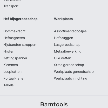
Transport
Hef hijsgereedschap
Werkplaats
Dommekracht
Assortimentsdoosjes
Hefmagneten
Hefbruggen
Hijsbanden stroppen
Lasgereedschap
Hijslier
Metaalbewerking
Kettingspanner
Olie vetten
Klemmen
Straalgereedschap
Loopkatten
Werkplaats gereedschap
Portaalkranen
Werkplaats inrichting
Takels
Barntools