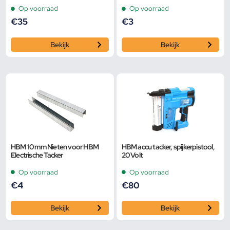
Op voorraad
Op voorraad
€
35
€
3
Bekijk
Bekijk
HBM 10 mm Nieten voor HBM
HBM accu tacker, spijkerpistool,
Electrische Tacker
20 Volt
Op voorraad
Op voorraad
€
4
€
80
Bekijk
Bekijk