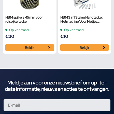
HBM spijkers 45 mm voor
HBM 3 in 1 Stalen Handtacker,
rolspijkertacker
Nietmachine Voor Nietjes,
Krammen en Spijkers
Op voorraad
Op voorraad
€
30
€
10
Bekijk
Bekijk
Meld je aan voor onze nieuwsbrief om up-to-
date informatie, nieuws en acties te ontvangen.