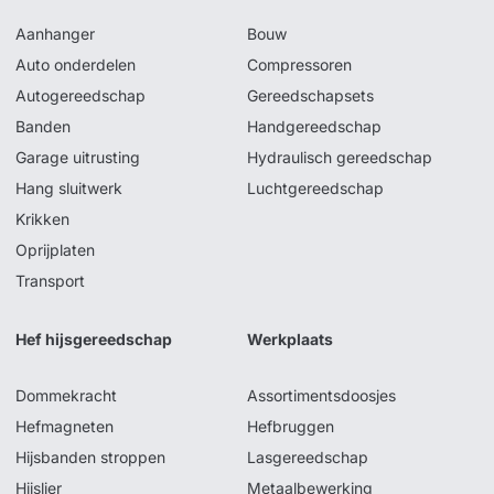
Aanhanger
Bouw
Auto onderdelen
Compressoren
Autogereedschap
Gereedschapsets
Banden
Handgereedschap
Garage uitrusting
Hydraulisch gereedschap
Hang sluitwerk
Luchtgereedschap
Krikken
Oprijplaten
Transport
Hef hijsgereedschap
Werkplaats
Dommekracht
Assortimentsdoosjes
Hefmagneten
Hefbruggen
Hijsbanden stroppen
Lasgereedschap
Hijslier
Metaalbewerking