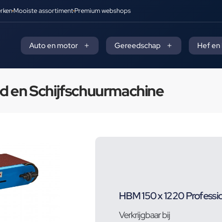
rken
Mooiste assortiment
Premium webshops
Auto en motor
Gereedschap
Hef en
nd en Schijfschuurmachine
HBM 150 x 1220 Professi
Verkrijgbaar bij