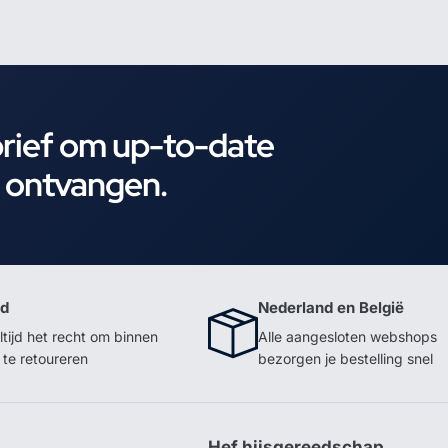
brief om up-to-date
e ontvangen.
id
Nederland en België
ltijd het recht om binnen
Alle aangesloten webshops
te retoureren
bezorgen je bestelling snel
p
Hef hijsgereedschap