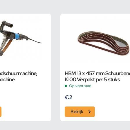
dschuurmachine,
HBM 13 x 457 mm Schuurban
achine
K100 Verpakt per 5 stuks
Op voorraad
€
2
Bekijk