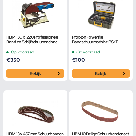
HBM 150 x 1220 Professionele
Proxxon Powerfile
Band en Schijfschuurmachine
Bandschuurmachine BS/E
Op voorraad
Op voorraad
€
350
€
100
Bekijk
Bekijk
HBM 13 x 457 mm Schuurbanden
HBM 10 Delige Schuurbandenset