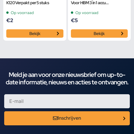
K120 Verpakt per 5 stuks
Voor HBM 3 in 1 accu
kettingzaag, schuurmachine en
bladblazer
Op voorraad
Op voorraad
€
2
€
5
Bekijk
Bekijk
Meld je aan voor onze nieuwsbrief om up-to-
date informatie, nieuws en acties te ontvangen.
Inschrijven