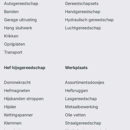
Autogereedschap
Gereedschapsets
Banden
Handgereedschap
Garage uitrusting
Hydraulisch gereedschap
Hang sluitwerk
Luchtgereedschap
Krikken
Oprijplaten
Transport
Hef hijsgereedschap
Werkplaats
Dommekracht
Assortimentsdoosjes
Hefmagneten
Hefbruggen
Hijsbanden stroppen
Lasgereedschap
Hijslier
Metaalbewerking
Kettingspanner
Olie vetten
Klemmen
Straalgereedschap