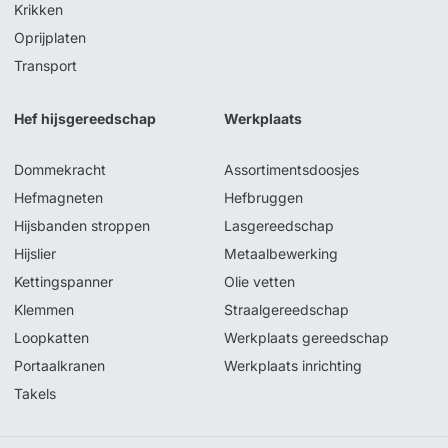
Krikken
Oprijplaten
Transport
Hef hijsgereedschap
Werkplaats
Dommekracht
Assortimentsdoosjes
Hefmagneten
Hefbruggen
Hijsbanden stroppen
Lasgereedschap
Hijslier
Metaalbewerking
Kettingspanner
Olie vetten
Klemmen
Straalgereedschap
Loopkatten
Werkplaats gereedschap
Portaalkranen
Werkplaats inrichting
Takels