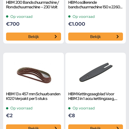
HBM 200 Bandschuurmachine /
HBM oscillerende
Rondschuurmachine – 230 Volt
bandschuurmachine 150 x 2260
mm 230 Volt
Op voorraad
Op voorraad
€
700
€
1.000
Bekijk
Bekijk
HBM 13 x 457 mm Schuurbanden
HBM Kettingzaagblad Voor
K120 Verpakt per 5 stuks
HBM 3 in 1 accu kettingzaag,
schuurmachine en bladblazer
Op voorraad
Op voorraad
€
2
€
8
Bekijk
Bekijk