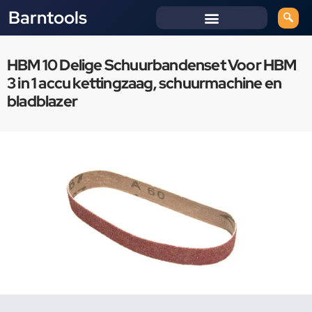
Barntools
HBM 10 Delige Schuurbandenset Voor HBM
3 in 1 accu kettingzaag, schuurmachine en
bladblazer