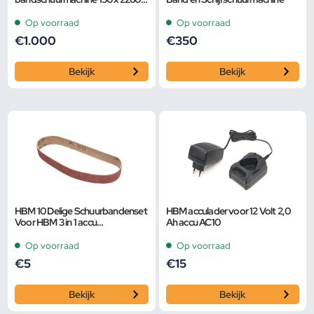
mm 230 Volt
Op voorraad
Op voorraad
€
1.000
€
350
Bekijk
Bekijk
HBM 10 Delige Schuurbandenset
HBM acculader voor 12 Volt 2,0
Voor HBM 3 in 1 accu
Ah accu AC10
kettingzaag, schuurmachine en
bladblazer
Op voorraad
Op voorraad
€
5
€
15
Bekijk
Bekijk