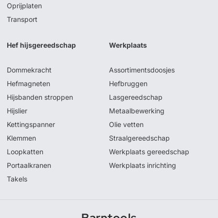
Oprijplaten
Transport
Hef hijsgereedschap
Werkplaats
Dommekracht
Assortimentsdoosjes
Hefmagneten
Hefbruggen
Hijsbanden stroppen
Lasgereedschap
Hijslier
Metaalbewerking
Kettingspanner
Olie vetten
Klemmen
Straalgereedschap
Loopkatten
Werkplaats gereedschap
Portaalkranen
Werkplaats inrichting
Takels
Barntools