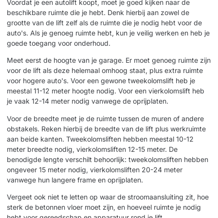
Voordat je een autolift koopt, moet je goed kijken naar de
beschikbare ruimte die je hebt. Denk hierbij aan zowel de
grootte van de lift zelf als de ruimte die je nodig hebt voor de
auto's. Als je genoeg ruimte hebt, kun je veilig werken en heb je
goede toegang voor onderhoud.
Meet eerst de hoogte van je garage. Er moet genoeg ruimte zijn
voor de lift als deze helemaal omhoog staat, plus extra ruimte
voor hogere auto's. Voor een gewone tweekolomslift heb je
meestal 11-12 meter hoogte nodig. Voor een vierkolomslift heb
je vaak 12-14 meter nodig vanwege de oprijplaten.
Voor de breedte meet je de ruimte tussen de muren of andere
obstakels. Reken hierbij de breedte van de lift plus werkruimte
aan beide kanten. Tweekolomsliften hebben meestal 10-12
meter breedte nodig, vierkolomsliften 12-15 meter. De
benodigde lengte verschilt behoorlijk: tweekolomsliften hebben
ongeveer 15 meter nodig, vierkolomsliften 20-24 meter
vanwege hun langere frame en oprijplaten.
Vergeet ook niet te letten op waar de stroomaansluiting zit, hoe
sterk de betonnen vloer moet zijn, en hoeveel ruimte je nodig
hebt voor gereedschap en apparatuur rond je lift.