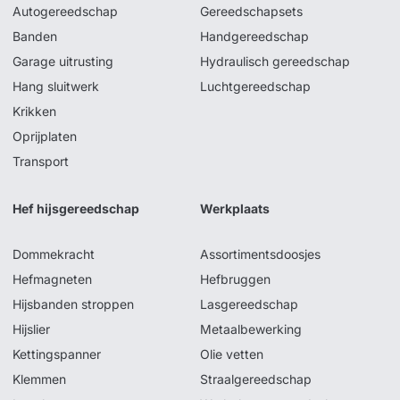
Autogereedschap
Gereedschapsets
Banden
Handgereedschap
Garage uitrusting
Hydraulisch gereedschap
Hang sluitwerk
Luchtgereedschap
Krikken
Oprijplaten
Transport
Hef hijsgereedschap
Werkplaats
Dommekracht
Assortimentsdoosjes
Hefmagneten
Hefbruggen
Hijsbanden stroppen
Lasgereedschap
Hijslier
Metaalbewerking
Kettingspanner
Olie vetten
Klemmen
Straalgereedschap