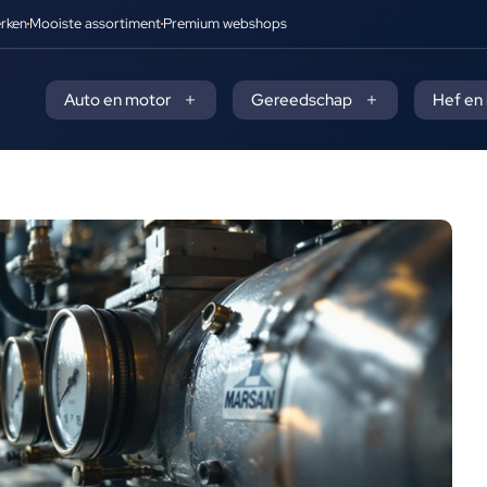
rken
Mooiste assortiment
Premium webshops
Auto en motor
Gereedschap
Hef en