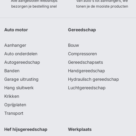
Alle aangesloten webshops
Van auto's tot aanhangers, we
bezorgen je bestelling snel
tonen je de mooiste producten
Auto motor
Gereedschap
Aanhanger
Bouw
Auto onderdelen
Compressoren
Autogereedschap
Gereedschapsets
Banden
Handgereedschap
Garage uitrusting
Hydraulisch gereedschap
Hang sluitwerk
Luchtgereedschap
Krikken
Oprijplaten
Transport
Hef hijsgereedschap
Werkplaats