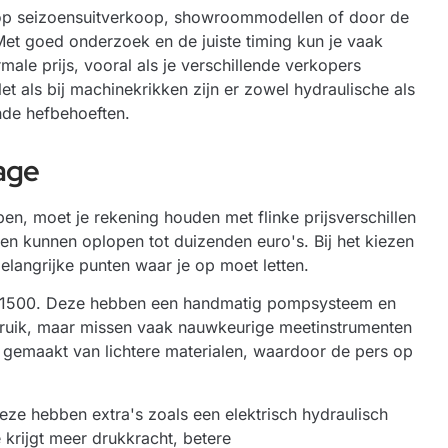
n op seizoensuitverkoop, showroommodellen of door de
Met goed onderzoek en de juiste timing kun je vaak
le prijs, vooral als je verschillende verkopers
et als bij
machinekrikken
zijn er zowel hydraulische als
nde hefbehoeften.
age
pen, moet je rekening houden met flinke prijsverschillen
n kunnen oplopen tot duizenden euro's. Bij het kiezen
belangrijke punten waar je op moet letten.
€1500. Deze hebben een handmatig pompsysteem en
bruik, maar missen vaak nauwkeurige meetinstrumenten
 gemaakt van lichtere materialen, waardoor de pers op
e hebben extra's zoals een elektrisch hydraulisch
 krijgt meer drukkracht, betere