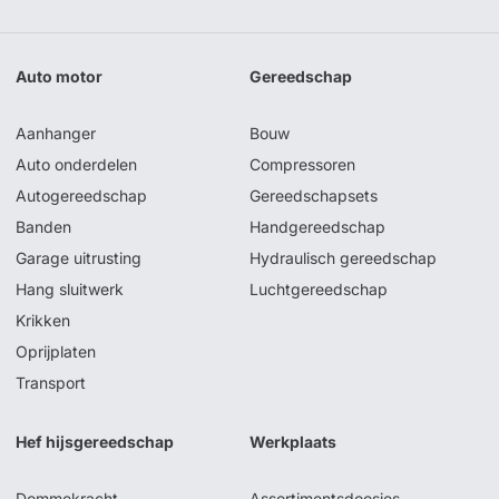
Auto motor
Gereedschap
Aanhanger
Bouw
Auto onderdelen
Compressoren
Autogereedschap
Gereedschapsets
Banden
Handgereedschap
Garage uitrusting
Hydraulisch gereedschap
Hang sluitwerk
Luchtgereedschap
Krikken
Oprijplaten
Transport
Hef hijsgereedschap
Werkplaats
Dommekracht
Assortimentsdoosjes