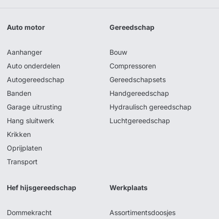
Auto motor
Gereedschap
Aanhanger
Bouw
Auto onderdelen
Compressoren
Autogereedschap
Gereedschapsets
Banden
Handgereedschap
Garage uitrusting
Hydraulisch gereedschap
Hang sluitwerk
Luchtgereedschap
Krikken
Oprijplaten
Transport
Hef hijsgereedschap
Werkplaats
Dommekracht
Assortimentsdoosjes