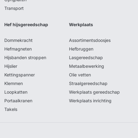
Transport
Hef hijsgereedschap
Werkplaats
Dommekracht
Assortimentsdoosjes
Hefmagneten
Hefbruggen
Hijsbanden stroppen
Lasgereedschap
Hijslier
Metaalbewerking
Kettingspanner
Olie vetten
Klemmen
Straalgereedschap
Loopkatten
Werkplaats gereedschap
Portaalkranen
Werkplaats inrichting
Takels