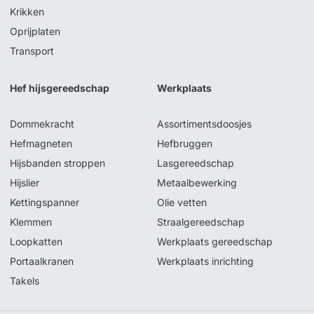
Krikken
Oprijplaten
Transport
Hef hijsgereedschap
Werkplaats
Dommekracht
Assortimentsdoosjes
Hefmagneten
Hefbruggen
Hijsbanden stroppen
Lasgereedschap
Hijslier
Metaalbewerking
Kettingspanner
Olie vetten
Klemmen
Straalgereedschap
Loopkatten
Werkplaats gereedschap
Portaalkranen
Werkplaats inrichting
Takels