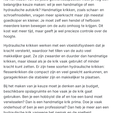
belangrijke keuze maken: wil je een handmatige of een
hydraulische autokrik? Handmatige krikken, zoals schaar- en
schroefmodellen, vragen meer spierkracht maar zijn meestal
goedkoper en kleiner. Je moet zelf een hendel of hefboom
meerdere keren bewegen om de auto omhoog te krijgen. Dit
kost wat meer tijd, maar geeft je wel precieze controle over de
hoogte.
Hydraulische krikken werken met een vloeistofsysteem dat je
kracht versterkt, waardoor het tillen van de auto veel
makkelijker gaat. Ze zijn zwaarder en duurder dan handmatige
krikken, maar ideaal als je de krik vaak gebruikt of minder
kracht kunt zetten. Er zijn twee soorten hydraulische krikken:
flessenkrikken die compact zijn en veel gewicht aankunnen, en
garagekrikken die stabieler zijn en makkelijker te plaatsen.
Bij het maken van je keuze moet je denken aan je budget,
beschikbare opslagruimte en hoe vaak je de krik gaat
gebruiken. Ben je een hobbyist die af en toe een band moet
verwisselen? Dan is een handmatige krik prima. Doe je vaak
onderhoud of ben je een professional? Dan heb je meer aan een
hydraulische krik vanwege het gemak en de snelheid.