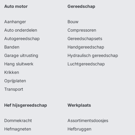
Auto motor
Gereedschap
Aanhanger
Bouw
Auto onderdelen
Compressoren
Autogereedschap
Gereedschapsets
Banden
Handgereedschap
Garage uitrusting
Hydraulisch gereedschap
Hang sluitwerk
Luchtgereedschap
Krikken
Oprijplaten
Transport
Hef hijsgereedschap
Werkplaats
Dommekracht
Assortimentsdoosjes
Hefmagneten
Hefbruggen