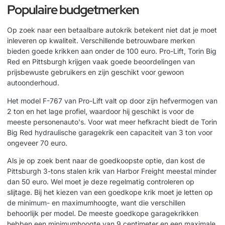
Populaire budgetmerken
Op zoek naar een betaalbare autokrik betekent niet dat je moet
inleveren op kwaliteit. Verschillende betrouwbare merken
bieden goede krikken aan onder de 100 euro. Pro-Lift, Torin Big
Red en Pittsburgh krijgen vaak goede beoordelingen van
prijsbewuste gebruikers en zijn geschikt voor gewoon
autoonderhoud.
Het model F-767 van Pro-Lift valt op door zijn hefvermogen van
2 ton en het lage profiel, waardoor hij geschikt is voor de
meeste personenauto's. Voor wat meer hefkracht biedt de Torin
Big Red hydraulische garagekrik een capaciteit van 3 ton voor
ongeveer 70 euro.
Als je op zoek bent naar de goedkoopste optie, dan kost de
Pittsburgh 3-tons stalen krik van Harbor Freight meestal minder
dan 50 euro. Wel moet je deze regelmatig controleren op
slijtage. Bij het kiezen van een goedkope krik moet je letten op
de minimum- en maximumhoogte, want die verschillen
behoorlijk per model. De meeste goedkope garagekrikken
hebben een minimumhoogte van 9 centimeter en een maximale