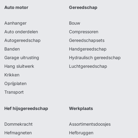
Auto motor
Gereedschap
Aanhanger
Bouw
Auto onderdelen
Compressoren
Autogereedschap
Gereedschapsets
Banden
Handgereedschap
Garage uitrusting
Hydraulisch gereedschap
Hang sluitwerk
Luchtgereedschap
Krikken
Oprijplaten
Transport
Hef hijsgereedschap
Werkplaats
Dommekracht
Assortimentsdoosjes
Hefmagneten
Hefbruggen