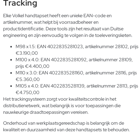
Tracking
Elke Volkel handtapset heeft een unieke EAN-code en
artikelnummer, wat helpt bij voorraadbeheer en
productidentificatie. Deze tools zijn het resultaat van Duitse
engineering en zijn eenvoudig te volgen in de toeleveringsketen.
M98 x 1.5: EAN 4022835281023, artikelnummer 28102, prijs
€3.190,00
M100 x 4.0: EAN 4022835281092, artikelnummer 28109,
prijs €4.400,00
M110 x 3.0: EAN 4022835281160, artikelnummer 28116, prijs
€5.360,00
M105 x 4.0: EAN 4022835281139, artikelnummer 28113, prijs
€4.750,00
Het trackingsysteem zorgt voor kwaliteitscontrole in het
distributienetwerk, wat belangrijk is voor toepassingen die
nauwkeurige draadtoepassingen vereisen.
Onderhoud van werkplaatsgereedschap
is belangrijk om de
kwaliteit en duurzaamheid van deze handtapsets te behouden.