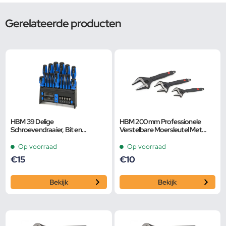
Gerelateerde producten
HBM 39 Delige
HBM 200 mm Professionele
Schroevendraaier, Bit en
Verstelbare Moersleutel Met
Dopsleutelset
Extra Groot Bereik en Extra
Smalle Bek
Op voorraad
Op voorraad
€
15
€
10
Bekijk
Bekijk