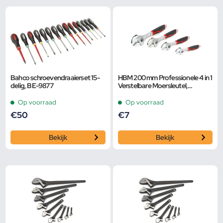
Bahco schroevendraaierset 15-
HBM 200 mm Professionele 4 in 1
delig, BE-9877
Verstelbare Moersleutel,
Pijpsleutel
Op voorraad
Op voorraad
€
50
€
7
Bekijk
Bekijk