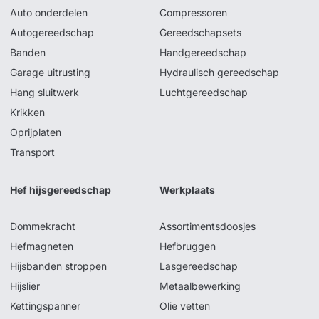
Auto onderdelen
Compressoren
Autogereedschap
Gereedschapsets
Banden
Handgereedschap
Garage uitrusting
Hydraulisch gereedschap
Hang sluitwerk
Luchtgereedschap
Krikken
Oprijplaten
Transport
Hef hijsgereedschap
Werkplaats
Dommekracht
Assortimentsdoosjes
Hefmagneten
Hefbruggen
Hijsbanden stroppen
Lasgereedschap
Hijslier
Metaalbewerking
Kettingspanner
Olie vetten