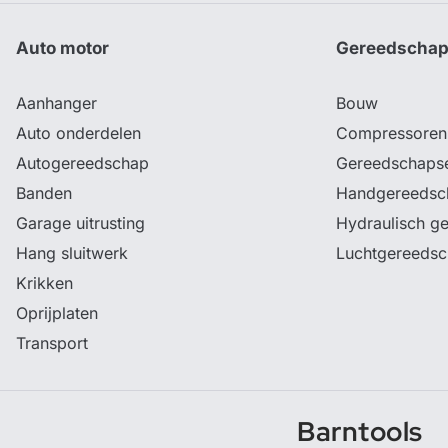
Auto motor
Gereedscha
Aanhanger
Bouw
Auto onderdelen
Compressoren
Autogereedschap
Gereedschaps
Banden
Handgereedsc
Garage uitrusting
Hydraulisch g
Hang sluitwerk
Luchtgereeds
Krikken
Oprijplaten
Transport
Barntools