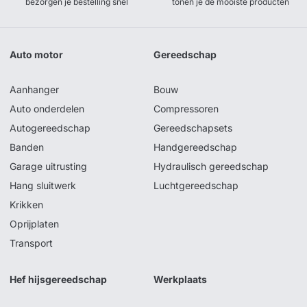
bezorgen je bestelling snel
tonen je de mooiste producten
Auto motor
Gereedschap
Aanhanger
Bouw
Auto onderdelen
Compressoren
Autogereedschap
Gereedschapsets
Banden
Handgereedschap
Garage uitrusting
Hydraulisch gereedschap
Hang sluitwerk
Luchtgereedschap
Krikken
Oprijplaten
Transport
Hef hijsgereedschap
Werkplaats