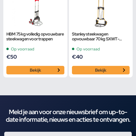
HBM 75 kg volledig opvouwbare
Stanley steekwagen
steekwagen voor trappen
opvouwbaar 70 kg SXWT-
FT580
Op voorraad
Op voorraad
€
50
€
40
Bekijk
Bekijk
Meld je aan voor onze nieuwsbrief om up-to-
date informatie, nieuws en acties te ontvangen.