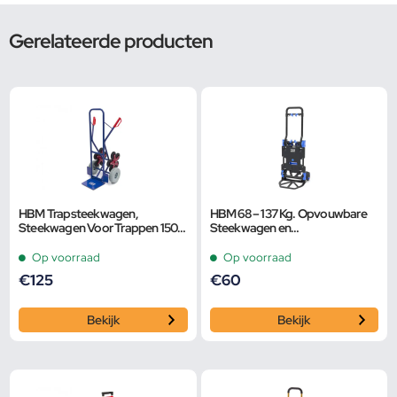
Gerelateerde producten
HBM Trapsteekwagen,
HBM 68 – 137 Kg. Opvouwbare
Steekwagen Voor Trappen 150
Steekwagen en
Kg.
Transportwagen
Op voorraad
Op voorraad
€
125
€
60
Bekijk
Bekijk