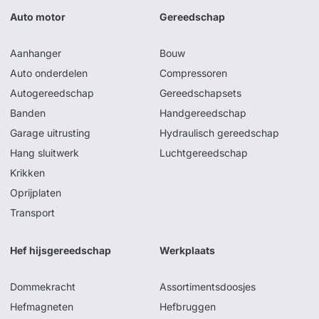
Auto motor
Gereedschap
Aanhanger
Bouw
Auto onderdelen
Compressoren
Autogereedschap
Gereedschapsets
Banden
Handgereedschap
Garage uitrusting
Hydraulisch gereedschap
Hang sluitwerk
Luchtgereedschap
Krikken
Oprijplaten
Transport
Hef hijsgereedschap
Werkplaats
Dommekracht
Assortimentsdoosjes
Hefmagneten
Hefbruggen