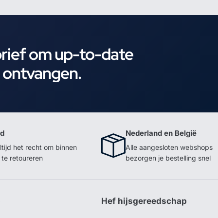
brief om up-to-date
e ontvangen.
id
Nederland en België
ltijd het recht om binnen
Alle aangesloten webshops
te retoureren
bezorgen je bestelling snel
p
Hef hijsgereedschap