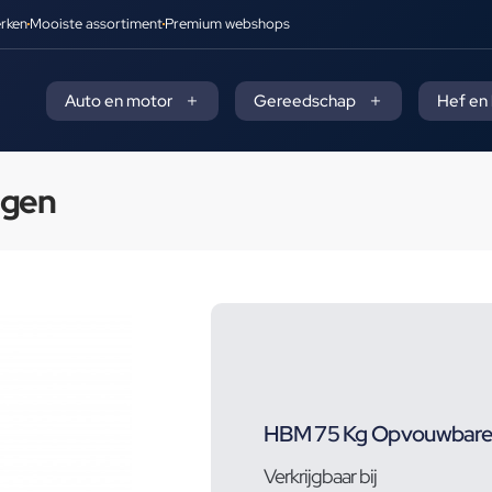
rken
Mooiste assortiment
Premium webshops
Auto en motor
Gereedschap
Hef en
agen
HBM 75 Kg Opvouwbare
Verkrijgbaar bij