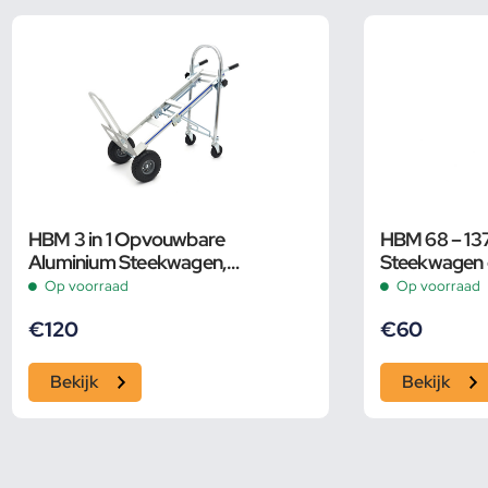
HBM 3 in 1 Opvouwbare
HBM 68 – 13
Aluminium Steekwagen,
Steekwagen 
Transportwagen en Dolly
Op voorraad
Op voorraad
€
120
€
60
Bekijk
Bekijk