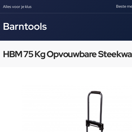
Beste me
Alles voor je klus
Barntools
HBM 75 Kg Opvouwbare Steekw