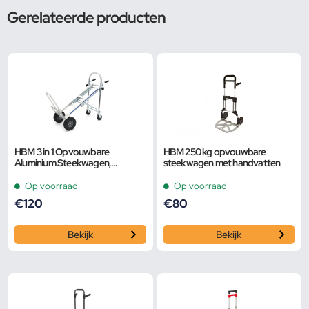
Gerelateerde producten
HBM 3 in 1 Opvouwbare
HBM 250 kg opvouwbare
Aluminium Steekwagen,
steekwagen met handvatten
Transportwagen en Dolly
Op voorraad
Op voorraad
€
120
€
80
Bekijk
Bekijk