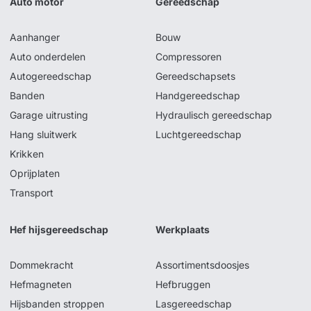
Auto motor
Gereedschap
Aanhanger
Bouw
Auto onderdelen
Compressoren
Autogereedschap
Gereedschapsets
Banden
Handgereedschap
Garage uitrusting
Hydraulisch gereedschap
Hang sluitwerk
Luchtgereedschap
Krikken
Oprijplaten
Transport
Hef hijsgereedschap
Werkplaats
Dommekracht
Assortimentsdoosjes
Hefmagneten
Hefbruggen
Hijsbanden stroppen
Lasgereedschap