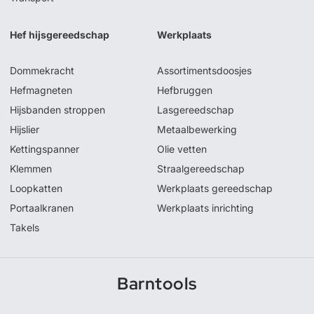
Hef hijsgereedschap
Werkplaats
Dommekracht
Assortimentsdoosjes
Hefmagneten
Hefbruggen
Hijsbanden stroppen
Lasgereedschap
Hijslier
Metaalbewerking
Kettingspanner
Olie vetten
Klemmen
Straalgereedschap
Loopkatten
Werkplaats gereedschap
Portaalkranen
Werkplaats inrichting
Takels
Barntools