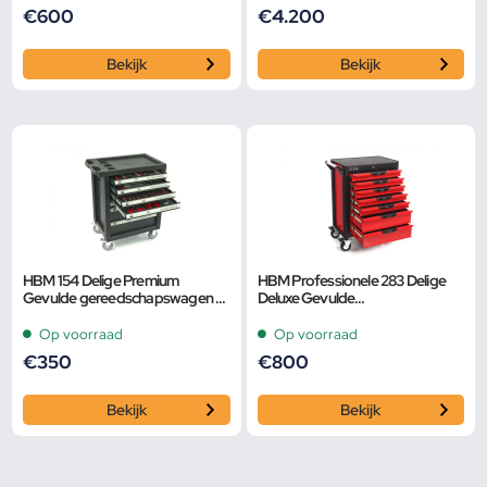
€
600
€
4.200
Bekijk
Bekijk
HBM 154 Delige Premium
HBM Professionele 283 Delige
Gevulde gereedschapswagen –
Deluxe Gevulde
ZWART
Gereedschapswagen ROOD
Op voorraad
Op voorraad
€
350
€
800
Bekijk
Bekijk