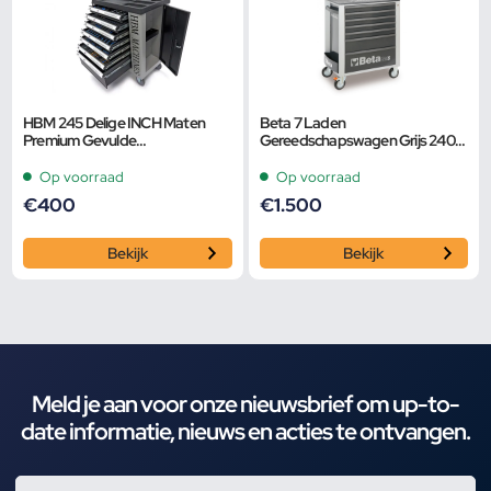
HBM 245 Delige INCH Maten
Beta 7 Laden
Premium Gevulde
Gereedschapswagen Grijs 240
Gereedschapswagen Met Deur
Delig 2400S G7/E-S
en Carbon Inlays
Op voorraad
Op voorraad
€
400
€
1.500
Bekijk
Bekijk
Meld je aan voor onze nieuwsbrief om up-to-
date informatie, nieuws en acties te ontvangen.