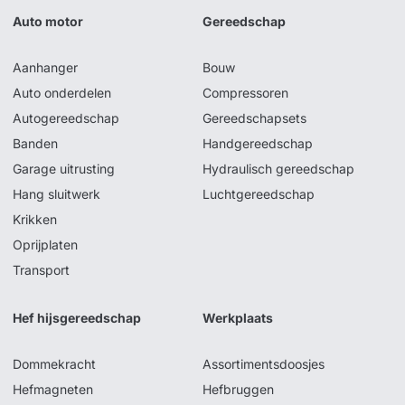
Auto motor
Gereedschap
Aanhanger
Bouw
Auto onderdelen
Compressoren
Autogereedschap
Gereedschapsets
Banden
Handgereedschap
Garage uitrusting
Hydraulisch gereedschap
Hang sluitwerk
Luchtgereedschap
Krikken
Oprijplaten
Transport
Hef hijsgereedschap
Werkplaats
Dommekracht
Assortimentsdoosjes
Hefmagneten
Hefbruggen