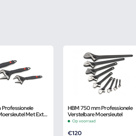
Professionele
HBM 750 mm Professionele
Moersleutel Met Extra
Verstelbare Moersleutel
 en Extra Smalle Bek
Op voorraad
€
120