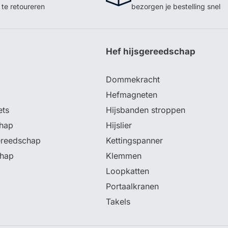
te retoureren
bezorgen je bestelling snel
p
Hef hijsgereedschap
Dommekracht
Hefmagneten
ets
Hijsbanden stroppen
hap
Hijslier
ereedschap
Kettingspanner
chap
Klemmen
Loopkatten
Portaalkranen
Takels