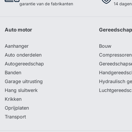
garantie van de fabrikanten
14 dagen 
Auto motor
Gereedscha
Aanhanger
Bouw
Auto onderdelen
Compressoren
Autogereedschap
Gereedschaps
Banden
Handgereedsc
Garage uitrusting
Hydraulisch g
Hang sluitwerk
Luchtgereeds
Krikken
Oprijplaten
Transport