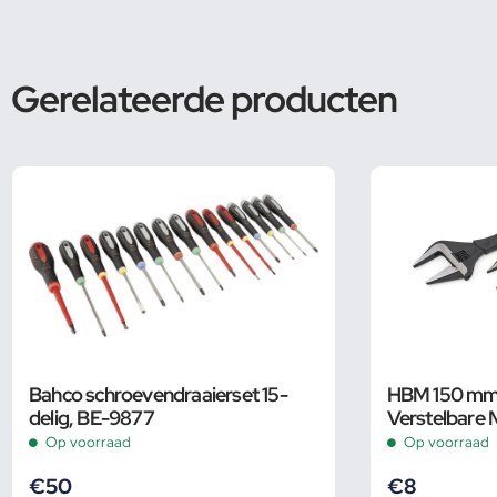
Gerelateerde producten
Bahco schroevendraaierset 15-
HBM 150 mm 
delig, BE-9877
Verstelbare 
Groot Bereik
Op voorraad
Op voorraad
€
50
€
8