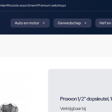
rken
Mooiste assortiment
Premium webshops
Auto en motor
Gereedschap
Hef en
Proxxon 1/2" dopsleutel,
Verkrijgbaar bij