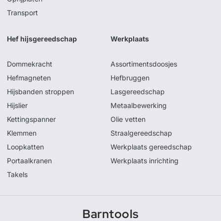
Transport
Hef hijsgereedschap
Werkplaats
Dommekracht
Assortimentsdoosjes
Hefmagneten
Hefbruggen
Hijsbanden stroppen
Lasgereedschap
Hijslier
Metaalbewerking
Kettingspanner
Olie vetten
Klemmen
Straalgereedschap
Loopkatten
Werkplaats gereedschap
Portaalkranen
Werkplaats inrichting
Takels
Barntools