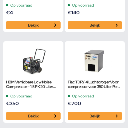
10 stuks
Op voorraad
Op voorraad
€
4
€
140
Bekijk
Bekijk
HBM Verrijdbare Low Noise
Fiac TDRY 4 Luchtdroger Voor
Compressor – 1.5 PK 20 Liter
compressor voor 350 Liter Per
Model 2
Minuut
Op voorraad
Op voorraad
€
350
€
700
Bekijk
Bekijk