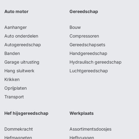
Auto motor
Gereedschap
Aanhanger
Bouw
Auto onderdelen
Compressoren
Autogereedschap
Gereedschapsets
Banden
Handgereedschap
Garage uitrusting
Hydraulisch gereedschap
Hang sluitwerk
Luchtgereedschap
Krikken
Oprijplaten
Transport
Hef hijsgereedschap
Werkplaats
Dommekracht
Assortimentsdoosjes
Hefmagneten
Hefbruggen