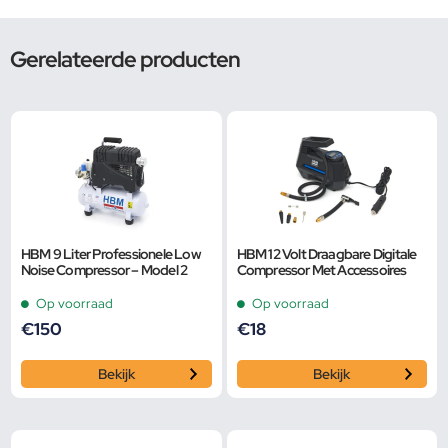
Gerelateerde producten
HBM 9 Liter Professionele Low
HBM 12 Volt Draagbare Digitale
Noise Compressor – Model 2
Compressor Met Accessoires
Op voorraad
Op voorraad
€
150
€
18
Bekijk
Bekijk