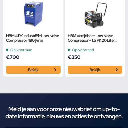
HBM 4 PK Industriële Low Noise
HBM Verrijdbare Low Noise
Compressor 480 l/min
Compressor – 1.5 PK 20 Liter
Model 2
Op voorraad
Op voorraad
€
700
€
350
Bekijk
Bekijk
Meld je aan voor onze nieuwsbrief om up-to-
date informatie, nieuws en acties te ontvangen.