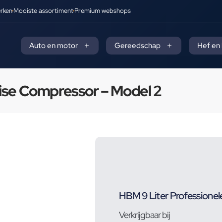
rken
Mooiste assortiment
Premium webshops
Auto en motor
Gereedschap
Hef en
ise Compressor – Model 2
HBM 9 Liter Professione
Verkrijgbaar bij