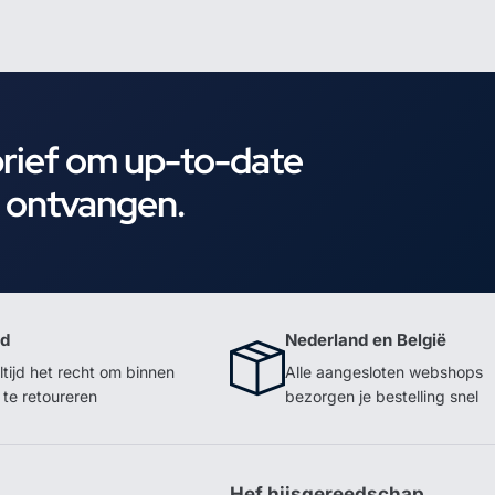
brief om up-to-date
e ontvangen.
id
Nederland en België
ltijd het recht om binnen
Alle aangesloten webshops
te retoureren
bezorgen je bestelling snel
p
Hef hijsgereedschap