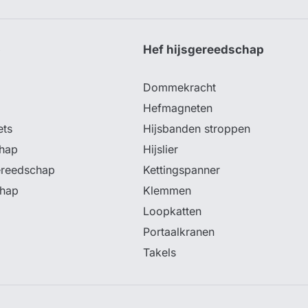
p
Hef hijsgereedschap
Dommekracht
Hefmagneten
ets
Hijsbanden stroppen
hap
Hijslier
ereedschap
Kettingspanner
chap
Klemmen
Loopkatten
Portaalkranen
Takels