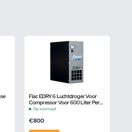
ise
Fiac EDRY 6 Luchtdroger Voor
Compressor Voor 600 Liter Per
Minuut NW
Op voorraad
€
800