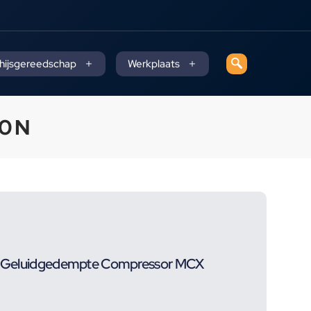
 hijsgereedschap
Werkplaats
0 N
ter Geluidgedempte Compressor MCX