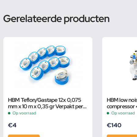
Gerelateerde producten
HBM Teflon/Gastape 12x 0,075
HBM low nois
mm x 10 m x 0,35 gr Verpakt per
compressor 4 
10 stuks
Op voorraad
Op voorraad
€
4
€
140