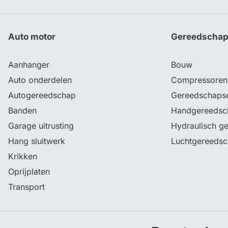
Auto motor
Gereedscha
Aanhanger
Bouw
Auto onderdelen
Compressoren
Autogereedschap
Gereedschaps
Banden
Handgereedsc
Garage uitrusting
Hydraulisch g
Hang sluitwerk
Luchtgereeds
Krikken
Oprijplaten
Transport