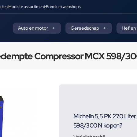
rken
Mooiste assortiment
Premium webshops
Auto en motor
Gereedschap
Hef en
idgedempte Compressor MCX 598/30
Michelin 5,5 PK 270 Li
598/300 N kopen?