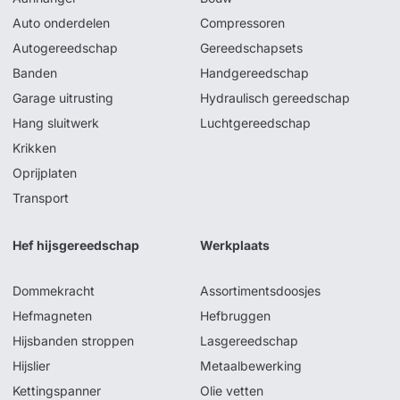
Auto onderdelen
Compressoren
Autogereedschap
Gereedschapsets
Banden
Handgereedschap
Garage uitrusting
Hydraulisch gereedschap
Hang sluitwerk
Luchtgereedschap
Krikken
Oprijplaten
Transport
Hef hijsgereedschap
Werkplaats
Dommekracht
Assortimentsdoosjes
Hefmagneten
Hefbruggen
Hijsbanden stroppen
Lasgereedschap
Hijslier
Metaalbewerking
Kettingspanner
Olie vetten