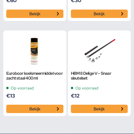
€
60
€
30
Bekijk
Bekijk
Euroboor koelsmeermiddel voor
HBM 8 Delige V – Snaar
zacht staal 400 ml
sleutelset
Op voorraad
Op voorraad
€
13
€
12
Bekijk
Bekijk